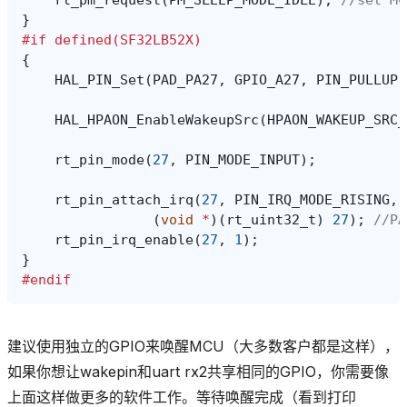
rt_pm_request
(
PM_SLEEP_MODE_IDLE
);
//set MC
}
#if defined(SF32LB52X)
{
HAL_PIN_Set
(
PAD_PA27
,
GPIO_A27
,
PIN_PULLUP
,
HAL_HPAON_EnableWakeupSrc
(
HPAON_WAKEUP_SRC_
rt_pin_mode
(
27
,
PIN_MODE_INPUT
);
rt_pin_attach_irq
(
27
,
PIN_IRQ_MODE_RISING
,
(
void
*
)(
rt_uint32_t
)
27
);
//PA
rt_pin_irq_enable
(
27
,
1
);
}
#endif
建议使用独立的GPIO来唤醒MCU（大多数客户都是这样），
如果你想让wakepin和uart rx2共享相同的GPIO，你需要像
上面这样做更多的软件工作。等待唤醒完成（看到打印