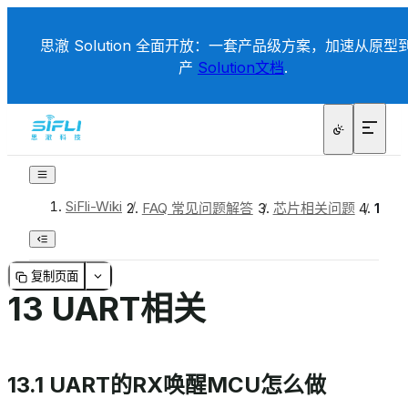
思澈 Solution 全面开放：一套产品级方案，加速从原型
产
Solution文档
.
SiFli-Wiki
/
FAQ 常见问题解答
/
芯片相关问题
/
13 
复制页面
13 UART相关
13.1 UART的RX唤醒MCU怎么做