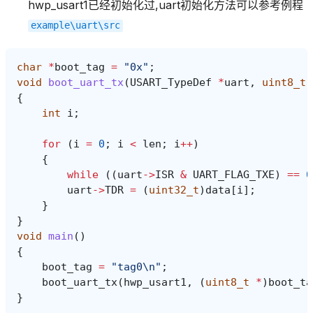
hwp_usart1已经初始化过,uart初始化方法可以参考例程
example\uart\src
char
*
boot_tag
=
"0x"
;
void
boot_uart_tx
(
USART_TypeDef
*
uart
,
uint8_t
{
int
i
;
for
(
i
=
0
;
i
<
len
;
i
++
)
{
while
((
uart
->
ISR
&
UART_FLAG_TXE
)
==
0
uart
->
TDR
=
(
uint32_t
)
data
[
i
];
}
}
void
main
()
{
boot_tag
=
"tag0
\n
"
;
boot_uart_tx
(
hwp_usart1
,
(
uint8_t
*
)
boot_ta
}