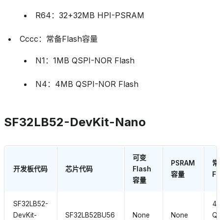
R64：32+32MB HPI-PSRAM
Cccc：常备Flash容量
N1：1MB QSPI-NOR Flash
N4：4MB QSPI-NOR Flash
SF32LB52-DevKit-Nano
可变
PSRAM
常
开发板代码
芯片代码
Flash
容量
Fl
容量
SF32LB52-
4
DevKit-
SF32LB52BU56
None
None
QS