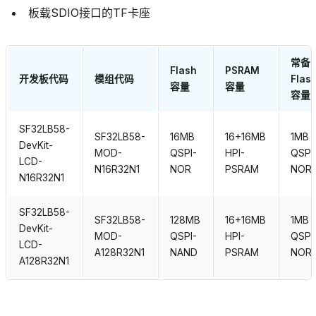
板载SDIO接口的TF卡座
常备
Flash
PSRAM
开发板代码
模组代码
Flas
容量
容量
容量
SF32LB58-
SF32LB58-
16MB
16+16MB
1MB
DevKit-
MOD-
QSPI-
HPI-
QSPI
LCD-
N16R32N1
NOR
PSRAM
NOR
N16R32N1
SF32LB58-
SF32LB58-
128MB
16+16MB
1MB
DevKit-
MOD-
QSPI-
HPI-
QSPI
LCD-
A128R32N1
NAND
PSRAM
NOR
A128R32N1