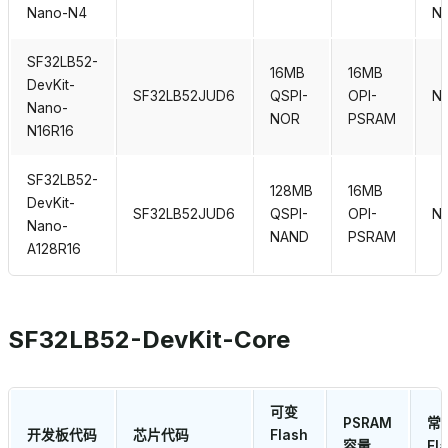
Nano-N4
N
SF32LB52-
16MB
16MB
DevKit-
SF32LB52JUD6
QSPI-
OPI-
N
Nano-
NOR
PSRAM
N16R16
SF32LB52-
128MB
16MB
DevKit-
SF32LB52JUD6
QSPI-
OPI-
N
Nano-
NAND
PSRAM
A128R16
SF32LB52-DevKit-Core
可变
PSRAM
常
开发板代码
芯片代码
Flash
容量
Fl