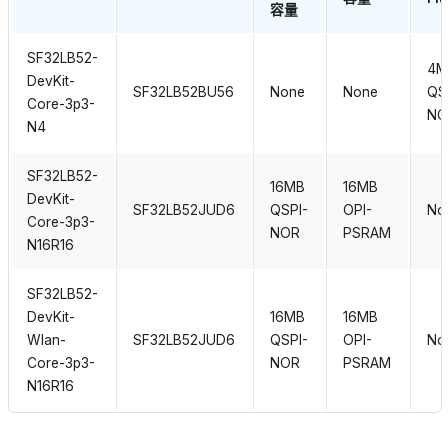
容量
SF32LB52-
4M
DevKit-
SF32LB52BU56
None
None
QS
Core-3p3-
NO
N4
SF32LB52-
16MB
16MB
DevKit-
SF32LB52JUD6
QSPI-
OPI-
No
Core-3p3-
NOR
PSRAM
N16R16
SF32LB52-
DevKit-
16MB
16MB
Wlan-
SF32LB52JUD6
QSPI-
OPI-
No
Core-3p3-
NOR
PSRAM
N16R16