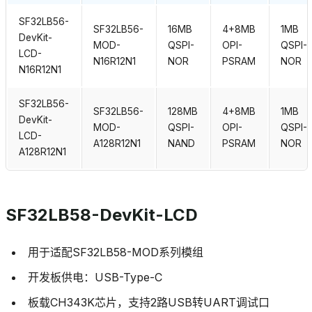
SF32LB56-
SF32LB56-
16MB
4+8MB
1MB
DevKit-
MOD-
QSPI-
OPI-
QSPI-
LCD-
N16R12N1
NOR
PSRAM
NOR
N16R12N1
SF32LB56-
SF32LB56-
128MB
4+8MB
1MB
DevKit-
MOD-
QSPI-
OPI-
QSPI-
LCD-
A128R12N1
NAND
PSRAM
NOR
A128R12N1
SF32LB58-DevKit-LCD
用于适配SF32LB58-MOD系列模组
开发板供电：USB-Type-C
板载CH343K芯片，支持2路USB转UART调试口