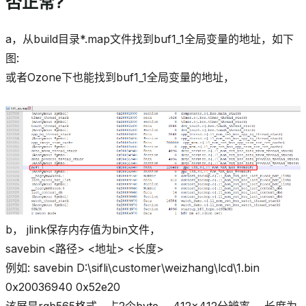
否正常?
a，从build目录*.map文件找到buf1_1全局变量的地址，如下
图:
或者Ozone下也能找到buf1_1全局变量的地址，
b， jlink保存内存值为bin文件，
savebin <路径> <地址> <长度>
例如: savebin D:\sifli\customer\weizhang\lcd\1.bin
0x20036940 0x52e20
该屏是rgb565格式，占2个byte， 412x412分辨率， 长度为