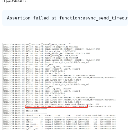
出现Assert：
Assertion
failed
at
function
:
async_send_timeout