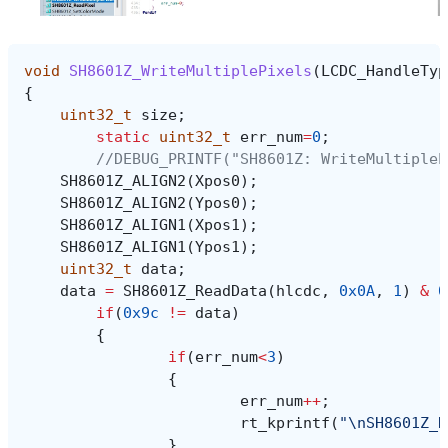
void
SH8601Z_WriteMultiplePixels
(
LCDC_HandleTyp
{
uint32_t
size
;
static
uint32_t
err_num
=
0
;
//DEBUG_PRINTF("SH8601Z: WriteMultipleP
SH8601Z_ALIGN2
(
Xpos0
);
SH8601Z_ALIGN2
(
Ypos0
);
SH8601Z_ALIGN1
(
Xpos1
);
SH8601Z_ALIGN1
(
Ypos1
);
uint32_t
data
;
data
=
SH8601Z_ReadData
(
hlcdc
,
0x0A
,
1
)
&
0
if
(
0x9c
!=
data
)
{
if
(
err_num
<
3
)
{
err_num
++
;
rt_kprintf
(
"
\n
SH8601Z_R
}