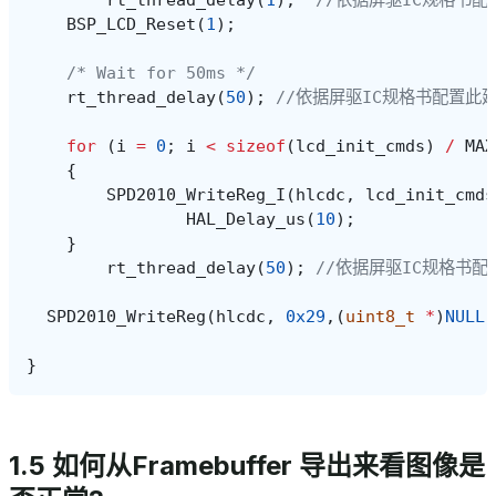
BSP_LCD_Reset
(
1
);
/* Wait for 50ms */
rt_thread_delay
(
50
);
//依据屏驱IC规格书配置此
for
(
i
=
0
;
i
<
sizeof
(
lcd_init_cmds
)
/
MAX
{
SPD2010_WriteReg_I
(
hlcdc
,
lcd_init_cmds
HAL_Delay_us
(
10
);
}
rt_thread_delay
(
50
);
//依据屏驱IC规格书配
SPD2010_WriteReg
(
hlcdc
,
0x29
,(
uint8_t
*
)
NULL
,
}
1.5 如何从Framebuffer 导出来看图像是