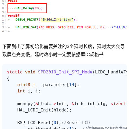
下面列出了屏初始化需要关注的3个延时长度，延时太大会导
致屏点亮变慢，延时改小时一定要依据屏IC规格书
static
void
SPD2010_Init_SPI_Mode
(
LCDC_HandleTy
{
uint8_t
parameter
[
14
];
int
i
,
j
;
memcpy
(
&
hlcdc
->
Init
,
&
lcdc_int_cfg
,
sizeof
(
HAL_LCDC_Init
(
hlcdc
);
BSP_LCD_Reset
(
0
);
//Reset LCD
rt_thread_delay
(
1
);
//依据屏驱IC规格书配