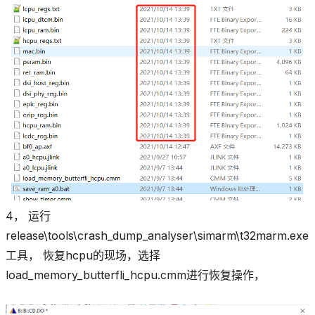
4， 运行
release\tools\crash_dump_analyser\simarm\t32marm.exe
工具， 恢复hcpu的现场，选择
load_memory_butterfli_hcpu.cmm进行恢复操作，