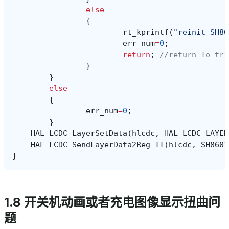
else
{
rt_kprintf
(
"reinit SH86
err_num
=
0
;
return
;
//return To tri
}
}
else
{
err_num
=
0
;
}
HAL_LCDC_LayerSetData
(
hlcdc
,
HAL_LCDC_LAYER
HAL_LCDC_SendLayerData2Reg_IT
(
hlcdc
,
SH8601
}
1.8 开关机动画或者充电图像显示扭曲问
题