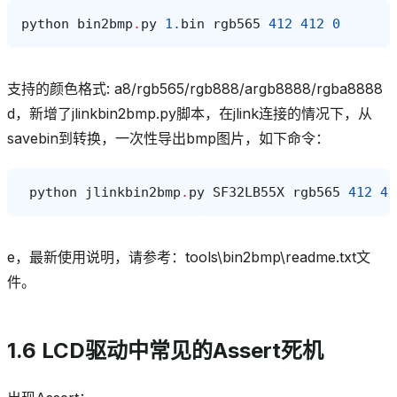
python
bin2bmp
.
py
1.
bin
rgb565
412
412
0
支持的颜色格式: a8/rgb565/rgb888/argb8888/rgba8888
d，新增了jlinkbin2bmp.py脚本，在jlink连接的情况下，从
savebin到转换，一次性导出bmp图片，如下命令：
python
jlinkbin2bmp
.
py
SF32LB55X
rgb565
412
41
e，最新使用说明，请参考：tools\bin2bmp\readme.txt文
件。
1.6 LCD驱动中常见的Assert死机